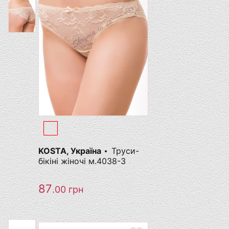
KOSTA, Україна
Труси-
бікіні жіночі м.4038-3
87
.00
грн