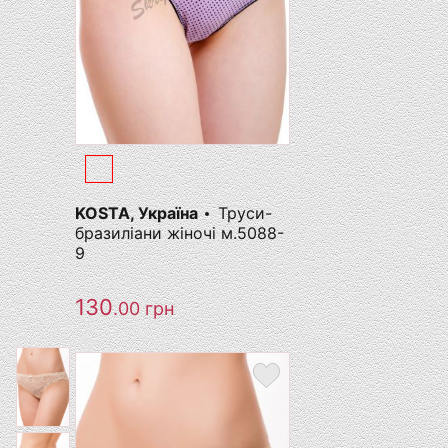
KOSTA, Україна
Труси-
бразиліани жіночі м.5088-
9
130
.00
грн