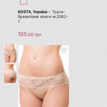
KOSTA, Україна
Труси-
бразиліани жіночі м.2062-
1
105
.00
грн