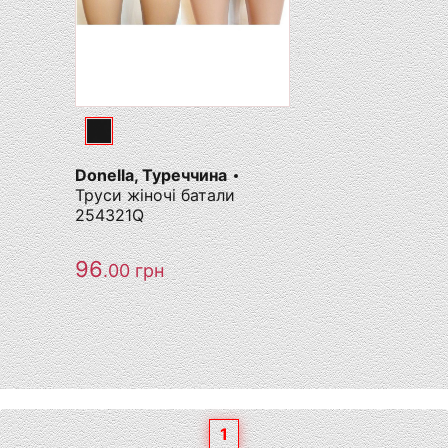
Donella, Туреччина
Труси жіночі батали
254321Q
96
.00
грн
1