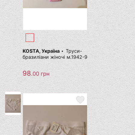
KOSTA, Україна
Труси-
бразиліани жіночі м.1942-9
98
.00
грн