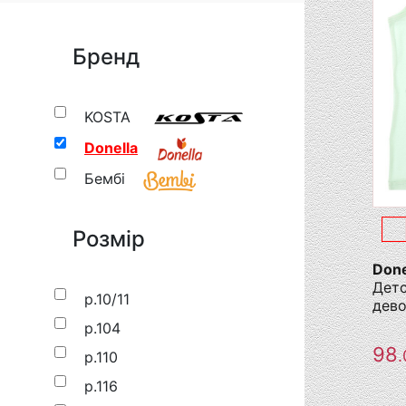
Бренд
KOSTA
Donella
Бембі
Розмір
Done
Детс
р.10/11
дево
р.104
98
.
р.110
р.116