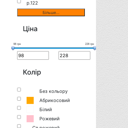
р.122
Ціна
98
98
грн
228
228
грн
грн
Колір
Без кольору
Абрикосовий
Білий
Рожевий
Св.рожевий