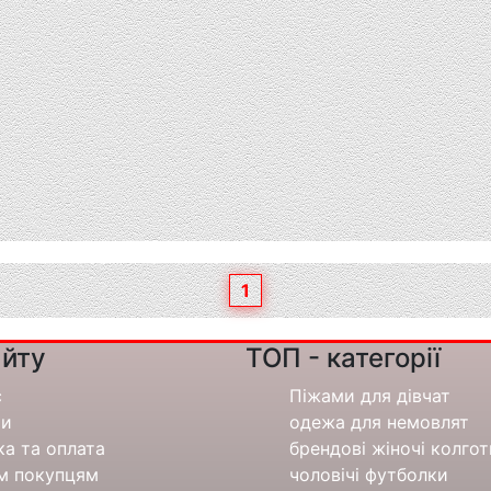
1
йту
ТОП - категорії
с
Піжами для дівчат
ти
одежа для немовлят
а та оплата
брендові жіночі колго
м покупцям
чоловічі футболки