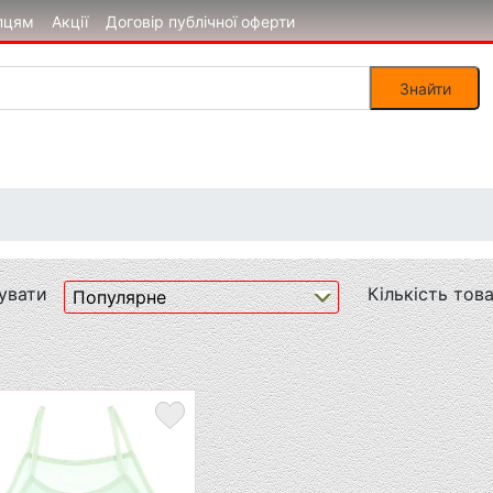
пцям
Акції
Договір публічної оферти
увати
Кількість това