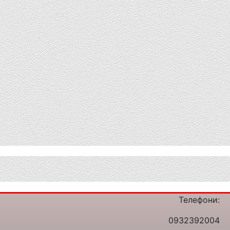
Телефони:
0932392004