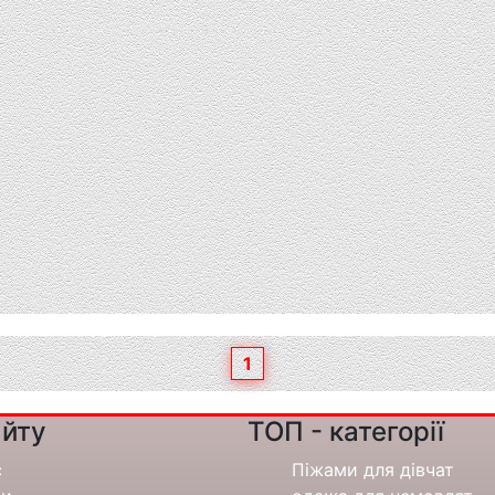
1
йту
ТОП - категорії
с
Піжами для дівчат