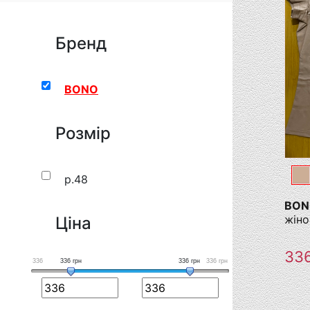
Бренд
BONO
Розмір
р.48
BONO
жін
Ціна
33
336
336
грн
336
грн
336
грн