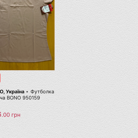
, Україна
Футболка
оча ВОNO 950159
6
.00
грн