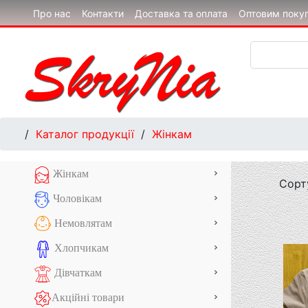
Про нас
Контакти
Доставка та оплата
Оптовим поку
/
Каталог продукції
/
Жінкам
Жінкам
Сорт
Чоловікам
Немовлятам
Хлопчикам
Дівчаткам
Акційні товари