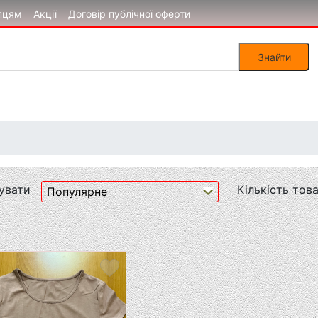
пцям
Акції
Договір публічної оферти
увати
Кількість това