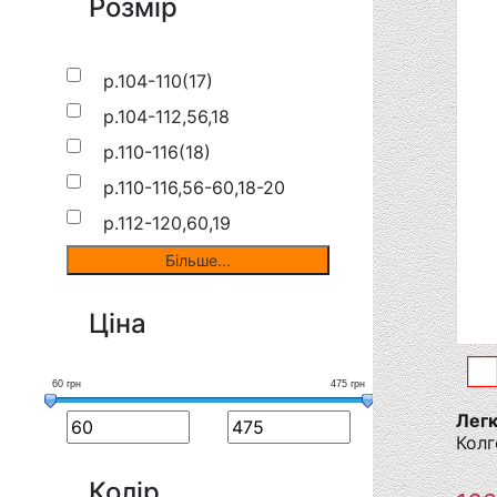
Розмір
р.104-110(17)
р.104-112,56,18
р.110-116(18)
р.110-116,56-60,18-20
р.112-120,60,19
Ціна
60
60
грн
475
475
грн
грн
Легк
Колг
Колір