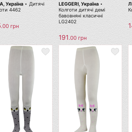
, Україна
Дитячі
LEGGERI, Україна
Л
оти 4462
Колготи дитячі демі
К
бавовняні класичні
LG2402
5
1
.00
грн
191
.00
грн