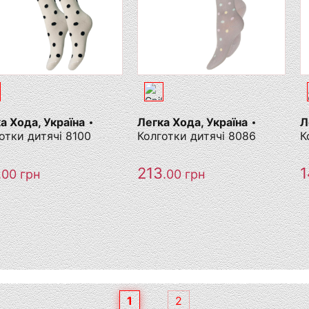
а Хода, Україна
Легка Хода, Україна
Л
отки дитячі 8100
Колготки дитячі 8086
К
213
1
.00
грн
.00
грн
1
2