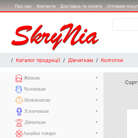
Про нас
Контакти
Доставка та оплата
Оптовим поку
/
Каталог продукції
/
Дівчаткам
/
Колготки
Жінкам
Сорт
Чоловікам
Немовлятам
Хлопчикам
Дівчаткам
Акційні товари