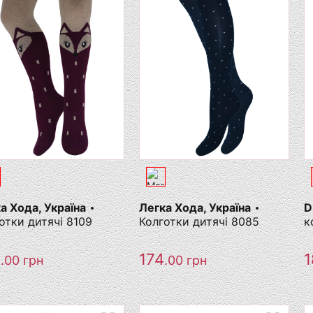
а Хода, Україна
Легка Хода, Україна
D
отки дитячі 8109
Колготки дитячі 8085
к
3
174
1
.00
грн
.00
грн