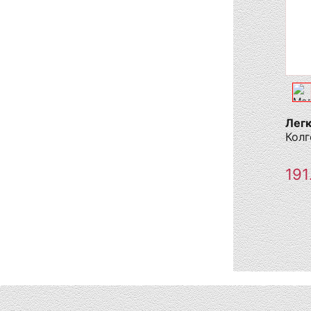
Легк
Колг
191