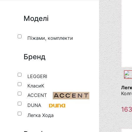
Моделі
Піжами, комплекти
Бренд
LEGGERI
КласиК
Легк
Колг
ACCENT
DUNA
16
Легка Хода