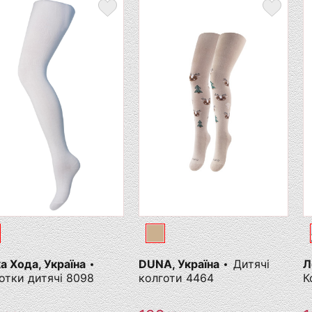
а Хода, Україна
DUNA, Україна
Дитячі
Л
отки дитячі 8098
колготи 4464
К