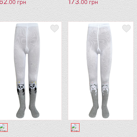
62
173
.00
грн
.00
грн