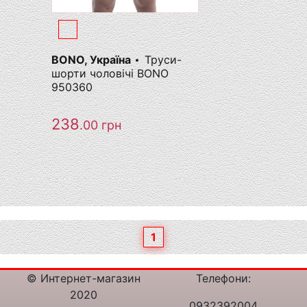
BONO, Україна
Труси-
шорти чоловічі BONO
950360
238
.00
грн
1
© Интернет-магазин
Телефони:
2020
0932392004